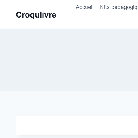
Aller
Accueil
Kits pédagogi
au
Croqulivre
contenu