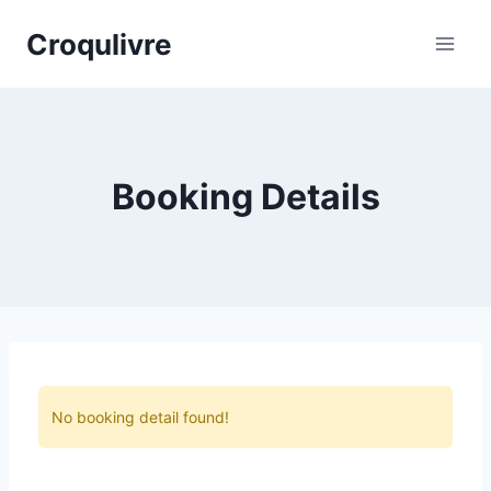
Aller
Croqulivre
au
contenu
Booking Details
No booking detail found!