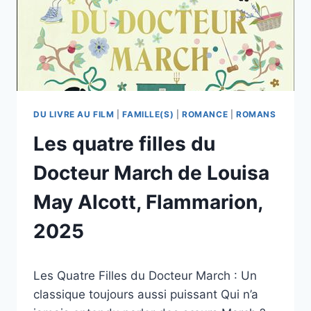
DU LIVRE AU FILM
|
FAMILLE(S)
|
ROMANCE
|
ROMANS
Les quatre filles du
Docteur March de Louisa
May Alcott, Flammarion,
2025
Par
03/02/2025
Les Quatre Filles du Docteur March : Un
esther.vernier@gmail.com
classique toujours aussi puissant Qui n’a