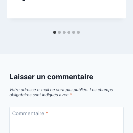
Par
16/10/2025
esther.vernier@gmail.com
Laisser un commentaire
Votre adresse e-mail ne sera pas publiée.
Les champs
obligatoires sont indiqués avec
*
Commentaire
*