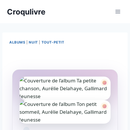
Croqulivre
ALBUMS
|
NUIT
|
TOUT-PETIT
Par
03/03/2026
esther.vernier@gmail.com