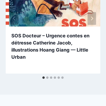
SOS Docteur – Urgence contes en
détresse Catherine Jacob,
illustrations Hoang Giang — Little
Urban
Par
11/12/2025
esther.vernier@gmail.com