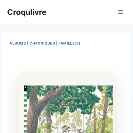
Croqulivre
ALBUMS
|
CHRONIQUES
|
FAMILLE(S)
Par
28/05/2026
esther.vernier@gmail.com