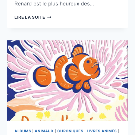
Renard est le plus heureux des…
UN-
LIRE LA SUITE
AMI-
POUR-
RENARD
ALBUMS
|
ANIMAUX
|
CHRONIQUES
|
LIVRES ANIMÉS
|