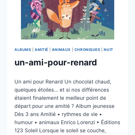
ALBUMS
|
AMITIÉ
|
ANIMAUX
|
CHRONIQUES
|
NUIT
un-ami-pour-renard
Par
21/07/2026
Un ami pour Renard Un chocolat chaud,
esther.vernier@gmail.com
quelques étoiles… et si nos différences
étaient finalement le meilleur point de
départ pour une amitié ? Album jeunesse
Dès 3 ans Amitié • rythmes de vie •
humour • animaux Enrico Lorenzi • Éditions
123 Soleil Lorsque le soleil se couche,