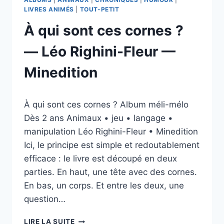
LIVRES ANIMÉS
|
TOUT-PETIT
À qui sont ces cornes ?
— Léo Righini-Fleur —
Minedition
Par
19/04/2026
À qui sont ces cornes ? Album méli-mélo
esther.vernier@gmail.com
Dès 2 ans Animaux • jeu • langage •
manipulation Léo Righini-Fleur • Minedition
Ici, le principe est simple et redoutablement
efficace : le livre est découpé en deux
parties. En haut, une tête avec des cornes.
En bas, un corps. Et entre les deux, une
question…
À
LIRE LA SUITE