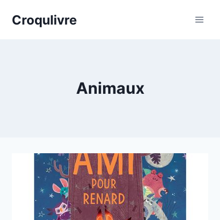
Aller
Croqulivre
au
contenu
Animaux