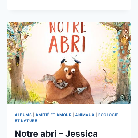
QUI
SONT
CES
CORNES
?
—
LÉO
RIGHINI-
FLEUR
—
MINEDITION
ALBUMS
|
AMITIÉ ET AMOUR
|
ANIMAUX
|
ECOLOGIE
ET NATURE
Notre abri – Jessica