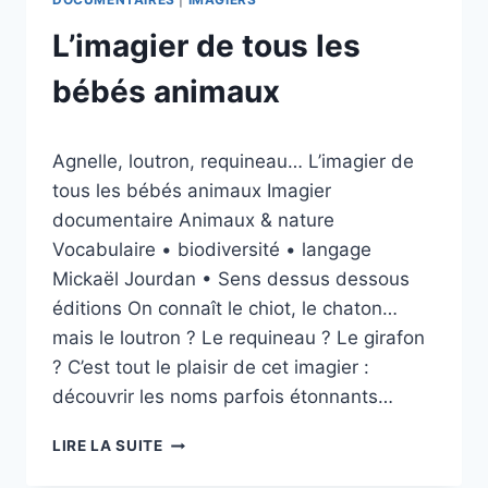
L’imagier de tous les
bébés animaux
Par
12/05/2026
Agnelle, loutron, requineau… L’imagier de
esther.vernier@gmail.com
tous les bébés animaux Imagier
documentaire Animaux & nature
Vocabulaire • biodiversité • langage
Mickaël Jourdan • Sens dessus dessous
éditions On connaît le chiot, le chaton…
mais le loutron ? Le requineau ? Le girafon
? C’est tout le plaisir de cet imagier :
découvrir les noms parfois étonnants…
L’IMAGIER
LIRE LA SUITE
DE
TOUS