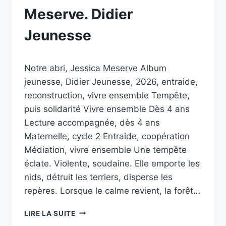
Meserve. Didier
Jeunesse
Par
03/03/2026
Notre abri, Jessica Meserve Album
esther.vernier@gmail.com
jeunesse, Didier Jeunesse, 2026, entraide,
reconstruction, vivre ensemble Tempête,
puis solidarité Vivre ensemble Dès 4 ans
Lecture accompagnée, dès 4 ans
Maternelle, cycle 2 Entraide, coopération
Médiation, vivre ensemble Une tempête
éclate. Violente, soudaine. Elle emporte les
nids, détruit les terriers, disperse les
repères. Lorsque le calme revient, la forêt…
NOTRE
LIRE LA SUITE
ABRI