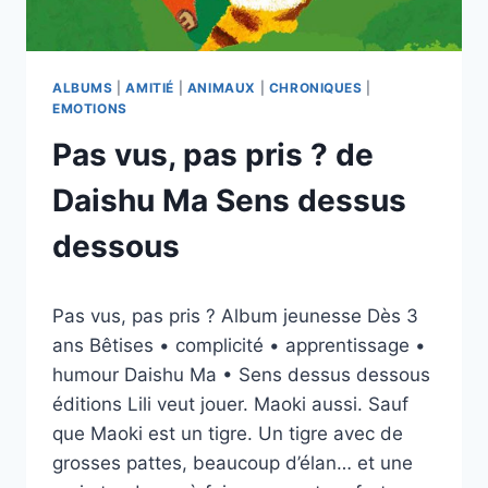
ALBUMS
|
AMITIÉ
|
ANIMAUX
|
CHRONIQUES
|
EMOTIONS
Pas vus, pas pris ? de
Daishu Ma Sens dessus
dessous
Par
20/04/2026
Pas vus, pas pris ? Album jeunesse Dès 3
esther.vernier@gmail.com
ans Bêtises • complicité • apprentissage •
humour Daishu Ma • Sens dessus dessous
éditions Lili veut jouer. Maoki aussi. Sauf
que Maoki est un tigre. Un tigre avec de
grosses pattes, beaucoup d’élan… et une