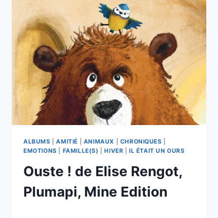
LALLEMAND
ET
LAURA
HEDON
ALBUMS
|
AMITIÉ
|
ANIMAUX
|
CHRONIQUES
|
EMOTIONS
|
FAMILLE(S)
|
HIVER
|
IL ÉTAIT UN OURS
Ouste ! de Elise Rengot,
Plumapi, Mine Edition
Par
20/04/2026