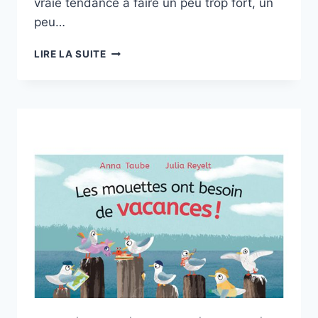
vraie tendance à faire un peu trop fort, un
peu…
PAS
LIRE LA SUITE
VUS,
PAS
PRIS
?
DE
DAISHU
MA
SENS
DESSUS
DESSOUS