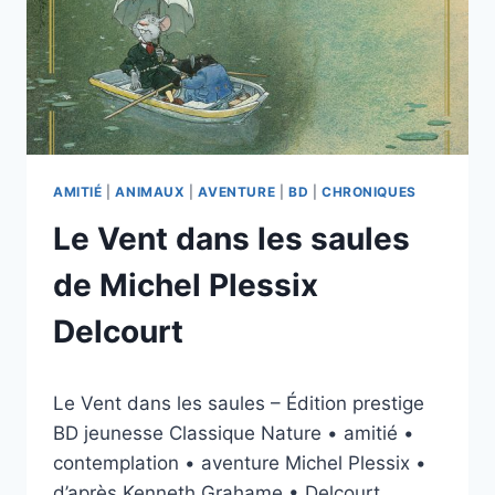
AMITIÉ
|
ANIMAUX
|
AVENTURE
|
BD
|
CHRONIQUES
Le Vent dans les saules
de Michel Plessix
Delcourt
Par
20/04/2026
Le Vent dans les saules – Édition prestige
esther.vernier@gmail.com
BD jeunesse Classique Nature • amitié •
contemplation • aventure Michel Plessix •
d’après Kenneth Grahame • Delcourt