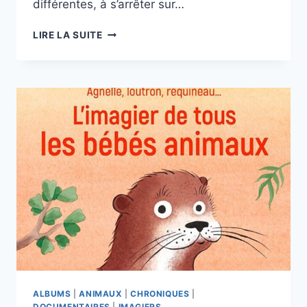
différentes, à s’arrêter sur…
DANS
LIRE LA SUITE
L’OCÉAN
—
ROXANE
CAMPOY
—
AURÉLIE
SARRAZIN
SENS
DESSUS
DESSOUS
ÉDITIONS
ALBUMS
|
ANIMAUX
|
CHRONIQUES
|
DOCUMENTAIRES
|
IMAGIERS