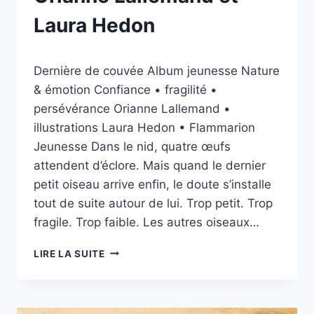
Laura Hedon
Par
12/05/2026
Dernière de couvée Album jeunesse Nature
esther.vernier@gmail.com
& émotion Confiance • fragilité •
persévérance Orianne Lallemand •
illustrations Laura Hedon • Flammarion
Jeunesse Dans le nid, quatre œufs
attendent d’éclore. Mais quand le dernier
petit oiseau arrive enfin, le doute s’installe
tout de suite autour de lui. Trop petit. Trop
fragile. Trop faible. Les autres oiseaux…
DERNIÈRE
LIRE LA SUITE
DE
COUVÉE
DE
ORIANNE