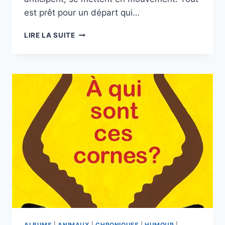
est prêt pour un départ qui…
LES
LIRE LA SUITE
MOUETTES
ONT
BESOIN
DE
VACANCES
!
—
ANNA
TAUBE
—
ILLUSTRATIONS
JULIA
REYELT
—
MINEDITION
ALBUMS
|
ANIMAUX
|
CHRONIQUES
|
HUMOUR
|