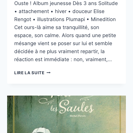
Ouste ! Album jeunesse Dès 3 ans Solitude
esther.vernier@gmail.com
• attachement • hiver • douceur Elise
Rengot • illustrations Plumapi • Minedition
Cet ours-là aime sa tranquillité, son
espace, son calme. Alors quand une petite
mésange vient se poser sur lui et semble
décidée à ne plus vraiment repartir, la
réaction est immédiate : non, vraiment,…
OUSTE
LIRE LA SUITE
!
DE
ELISE
RENGOT,
PLUMAPI,
MINE
EDITION