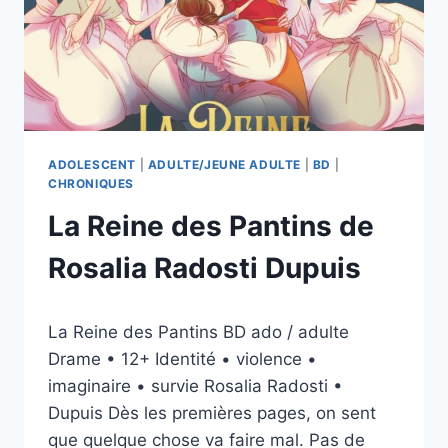
ADOLESCENT
|
ADULTE/JEUNE ADULTE
|
BD
|
CHRONIQUES
La Reine des Pantins de
Rosalia Radosti Dupuis
Par
20/04/2026
La Reine des Pantins BD ado / adulte
esther.vernier@gmail.com
Drame • 12+ Identité • violence •
imaginaire • survie Rosalia Radosti •
Dupuis Dès les premières pages, on sent
que quelque chose va faire mal. Pas de