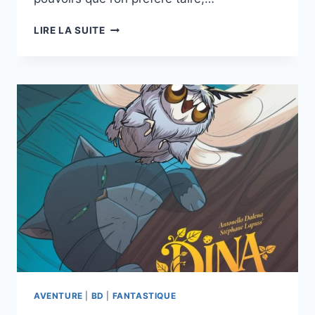
JULIA
LIRE LA SUITE
LA
SEULE
DE
DAVID
BORIAU,
YUNA
PARK
—
DUPUIS.
AVENTURE
|
BD
|
FANTASTIQUE