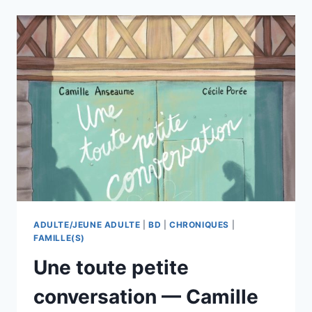
OUISTITI
–
TOME
1
:
DEVENIR
PEINTRE
!
—
TSOUNE
—
ILLUSTRATIONS
GAROUSTE
—
DUPUIS
ADULTE/JEUNE ADULTE
|
BD
|
CHRONIQUES
|
FAMILLE(S)
Une toute petite
conversation — Camille