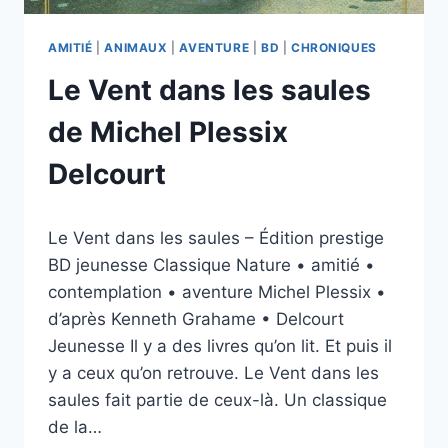
AMITIÉ
|
ANIMAUX
|
AVENTURE
|
BD
|
CHRONIQUES
Le Vent dans les saules
de Michel Plessix
Delcourt
Par
20/04/2026
Le Vent dans les saules – Édition prestige
esther.vernier@gmail.com
BD jeunesse Classique Nature • amitié •
contemplation • aventure Michel Plessix •
d’après Kenneth Grahame • Delcourt
Jeunesse Il y a des livres qu’on lit. Et puis il
y a ceux qu’on retrouve. Le Vent dans les
saules fait partie de ceux-là. Un classique
de la…