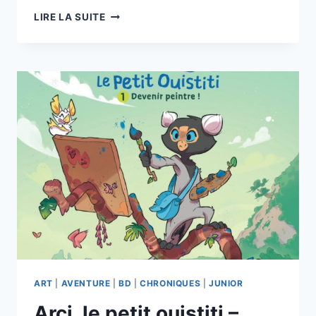
LE
LIRE LA SUITE
VENT
DANS
LES
SAULES
DE
MICHEL
PLESSIX
DELCOURT
ART
|
AVENTURE
|
BD
|
CHRONIQUES
|
JUNIOR
Arci, le petit ouistiti –