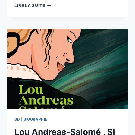
DINA
LIRE LA SUITE
ET
LE
MILLIMONDE
–
TOME
1
:
LE
PEUPLE
DU
GRENIER
DE
DALENA,
LAPUSS’
—
DUPUIS.
BD
|
BIOGRAPHIE
Lou Andreas-Salomé , Si