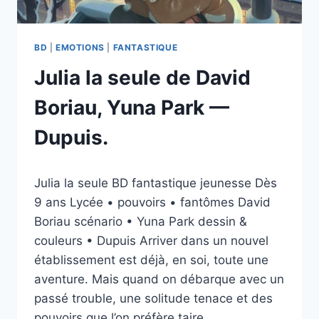
BD
|
EMOTIONS
|
FANTASTIQUE
Julia la seule de David
Boriau, Yuna Park —
Dupuis.
Par
12/03/2026
Julia la seule BD fantastique jeunesse Dès
esther.vernier@gmail.com
9 ans Lycée • pouvoirs • fantômes David
Boriau scénario • Yuna Park dessin &
couleurs • Dupuis Arriver dans un nouvel
établissement est déjà, en soi, toute une
aventure. Mais quand on débarque avec un
passé trouble, une solitude tenace et des
pouvoirs que l’on préfère taire,…