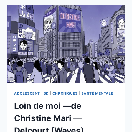
—
CAMILLE
ANSEAUME,
CÉCILE
PORÉ
—
DELCOURT
/
ENCRAGES
ADOLESCENT
|
BD
|
CHRONIQUES
|
SANTÉ MENTALE
Loin de moi —de
Christine Mari —
Delcourt (Waves)