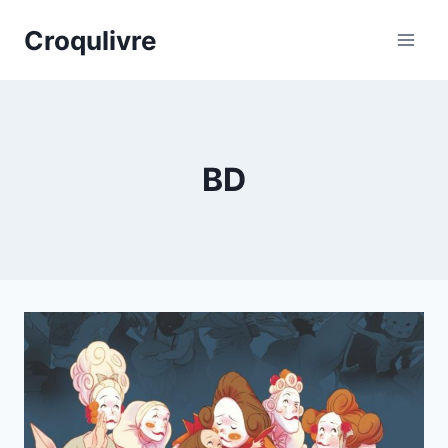
Aller
Croqulivre
au
contenu
BD