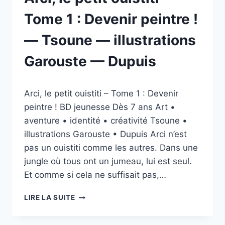
Tome 1 : Devenir peintre !
— Tsoune — illustrations
Garouste — Dupuis
Par
19/04/2026
Arci, le petit ouistiti – Tome 1 : Devenir
esther.vernier@gmail.com
peintre ! BD jeunesse Dès 7 ans Art •
aventure • identité • créativité Tsoune •
illustrations Garouste • Dupuis Arci n’est
pas un ouistiti comme les autres. Dans une
jungle où tous ont un jumeau, lui est seul.
Et comme si cela ne suffisait pas,…
ARCI,
LIRE LA SUITE
LE
PETIT