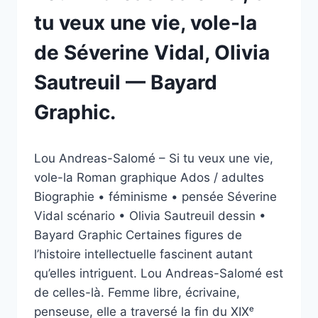
tu veux une vie, vole-la
de Séverine Vidal, Olivia
Sautreuil — Bayard
Graphic.
Par
12/03/2026
Lou Andreas-Salomé – Si tu veux une vie,
esther.vernier@gmail.com
vole-la Roman graphique Ados / adultes
Biographie • féminisme • pensée Séverine
Vidal scénario • Olivia Sautreuil dessin •
Bayard Graphic Certaines figures de
l’histoire intellectuelle fascinent autant
qu’elles intriguent. Lou Andreas-Salomé est
de celles-là. Femme libre, écrivaine,
penseuse, elle a traversé la fin du XIXᵉ