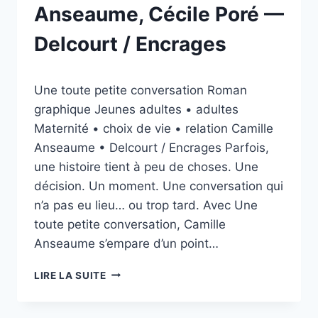
Anseaume, Cécile Poré —
Delcourt / Encrages
Par
30/03/2026
Une toute petite conversation Roman
esther.vernier@gmail.com
graphique Jeunes adultes • adultes
Maternité • choix de vie • relation Camille
Anseaume • Delcourt / Encrages Parfois,
une histoire tient à peu de choses. Une
décision. Un moment. Une conversation qui
n’a pas eu lieu… ou trop tard. Avec Une
toute petite conversation, Camille
Anseaume s’empare d’un point…
UNE
LIRE LA SUITE
TOUTE
PETITE
CONVERSATION