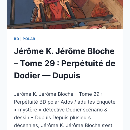
BD
|
POLAR
Jérôme K. Jérôme Bloche
– Tome 29 : Perpétuité de
Dodier — Dupuis
Par
12/03/2026
Jérôme K. Jérôme Bloche – Tome 29 :
esther.vernier@gmail.com
Perpétuité BD polar Ados / adultes Enquête
• mystère • détective Dodier scénario &
dessin • Dupuis Depuis plusieurs
décennies, Jérôme K. Jérôme Bloche s’est