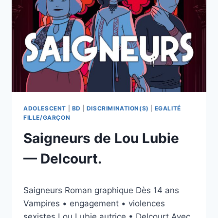
DELCOURT
(WAVES)
ADOLESCENT
|
BD
|
DISCRIMINATION(S)
|
EGALITÉ
FILLE/GARÇON
Saigneurs de Lou Lubie
— Delcourt.
Par
17/03/2026
Saigneurs Roman graphique Dès 14 ans
esther.vernier@gmail.com
Vampires • engagement • violences
sexistes Lou Lubie autrice • Delcourt Avec