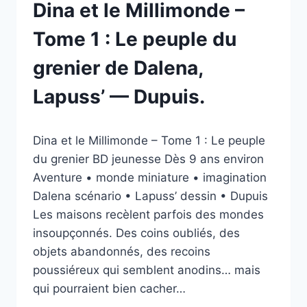
Dina et le Millimonde –
Tome 1 : Le peuple du
grenier de Dalena,
Lapuss’ — Dupuis.
Par
12/03/2026
Dina et le Millimonde – Tome 1 : Le peuple
esther.vernier@gmail.com
du grenier BD jeunesse Dès 9 ans environ
Aventure • monde miniature • imagination
Dalena scénario • Lapuss’ dessin • Dupuis
Les maisons recèlent parfois des mondes
insoupçonnés. Des coins oubliés, des
objets abandonnés, des recoins
poussiéreux qui semblent anodins… mais
qui pourraient bien cacher…