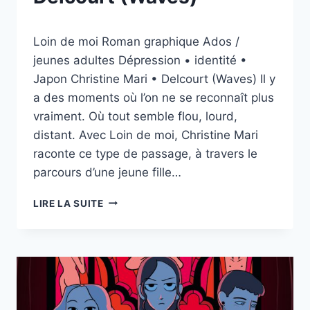
Par
25/03/2026
Loin de moi Roman graphique Ados /
esther.vernier@gmail.com
jeunes adultes Dépression • identité •
Japon Christine Mari • Delcourt (Waves) Il y
a des moments où l’on ne se reconnaît plus
vraiment. Où tout semble flou, lourd,
distant. Avec Loin de moi, Christine Mari
raconte ce type de passage, à travers le
parcours d’une jeune fille…
LOIN
LIRE LA SUITE
DE
MOI
—
DE
CHRISTINE
MARI
—