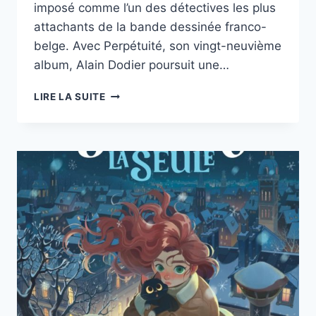
imposé comme l’un des détectives les plus
attachants de la bande dessinée franco-
belge. Avec Perpétuité, son vingt-neuvième
album, Alain Dodier poursuit une…
JÉRÔME
LIRE LA SUITE
K.
JÉRÔME
BLOCHE
–
TOME
29
:
PERPÉTUITÉ
DE
DODIER
—
DUPUIS