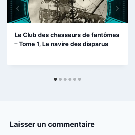
Le Club des chasseurs de fantômes
– Tome 1, Le navire des disparus
Par
05/03/2026
esther.vernier@gmail.com
Laisser un commentaire