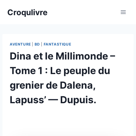
Croqulivre
AVENTURE
|
BD
|
FANTASTIQUE
Dina et le Millimonde –
Tome 1 : Le peuple du
grenier de Dalena,
Lapuss’ — Dupuis.
Par
12/03/2026
esther.vernier@gmail.com