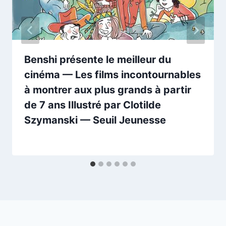
Benshi présente le meilleur du
cinéma — Les films incontournables
à montrer aux plus grands à partir
de 7 ans Illustré par Clotilde
Szymanski — Seuil Jeunesse
Par
08/10/2025
esther.vernier@gmail.com