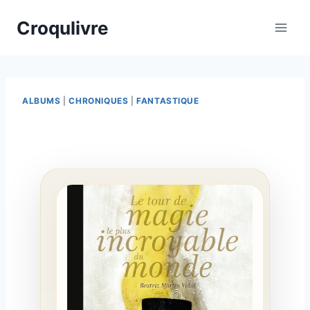
Croqulivre
ALBUMS
|
CHRONIQUES
|
FANTASTIQUE
Par
11/05/2026
esther.vernier@gmail.com