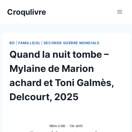
Croqulivre
BD
|
FAMILLE(S)
|
SECONDE GUERRE MONDIALE
Quand la nuit tombe –
Mylaine de Marion
achard et Toni Galmès,
Delcourt, 2025
Par
18/02/2025
esther.vernier@gmail.com