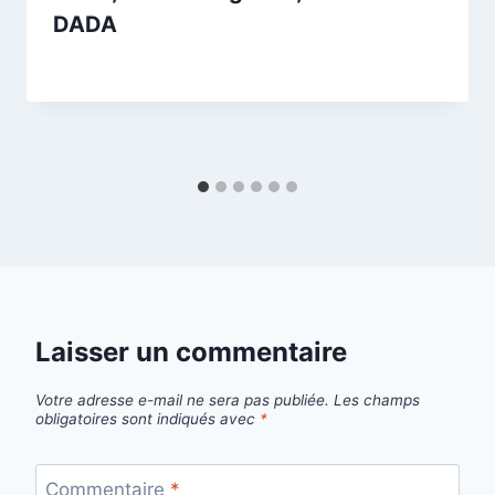
DADA
Par
16/10/2025
esther.vernier@gmail.com
Laisser un commentaire
Votre adresse e-mail ne sera pas publiée.
Les champs
obligatoires sont indiqués avec
*
Commentaire
*