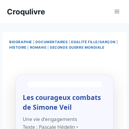
Croqulivre
BIOGRAPHIE
|
DOCUMENTAIRES
|
EGALITÉ FILLE/GARÇON
|
HISTOIRE
|
ROMANS
|
SECONDE GUERRE MONDIALE
Par
12/03/2026
esther.vernier@gmail.com
Les courageux combats
de Simone Veil
Une vie d'engagements
Texte : Pascale Hédelin •