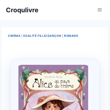
Croqulivre
CINÉMA
|
EGALITÉ FILLE/GARÇON
|
ROMANS
Par
09/03/2026
esther.vernier@gmail.com