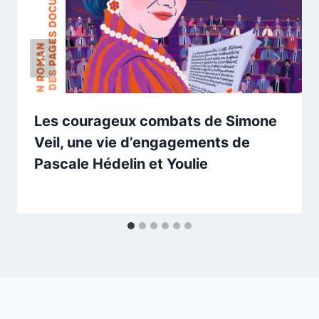
Les courageux combats de Simone
Veil, une vie d’engagements de
Pascale Hédelin et Youlie
Par
12/03/2026
esther.vernier@gmail.com